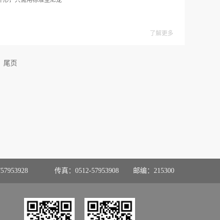
外形，只需用标准型尼龙
了解更多
尾页
57953928
传真：0512-57953908
邮编：215300