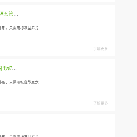
ZL线缆整理板-适用于直接螺钉安装，可使用间隔套管多层安装
外形，只需用标准型尼龙
了解更多
ZL 03/04/05线缆整理版-锯齿宽度不同适用于不同电缆尺寸
外形，只需用标准型尼龙
了解更多