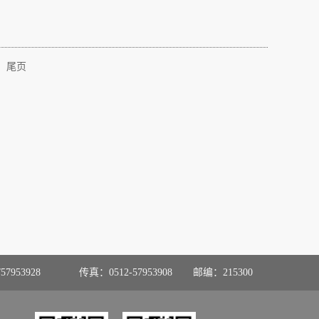
尾页
57953928
传真：0512-57953908
邮编：215300