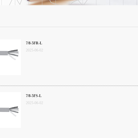
7/8-5FR-L
2025
-
06
-
02
7/8-5FS-L
2025
-
06
-
02