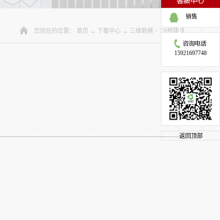
销售
您现在的位置：
首页
→
下载中心
→
三维数模
>
7/8预铸线
15921697748
返回顶部