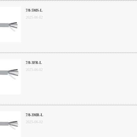
7/8-5MS-L
2025
-
06
-
02
7/8-3FR-L
2025
-
06
-
02
7/8-3MR-L
2025
-
06
-
02