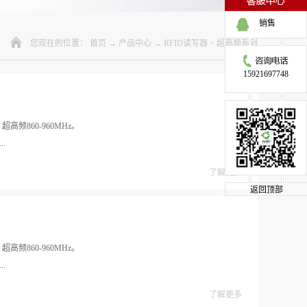
销售
您现在的位置：
首页
→
产品中心
→
RFID读写器
>
超高频系列
15921697748
高频860-960MHz。
..
了解更多
返回顶部
高频860-960MHz。
..
了解更多