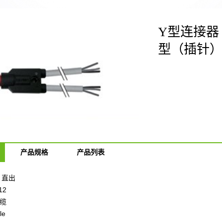
Y型连接器 
型（插针
产品规格
产品列表
）直出
12
电缆
le