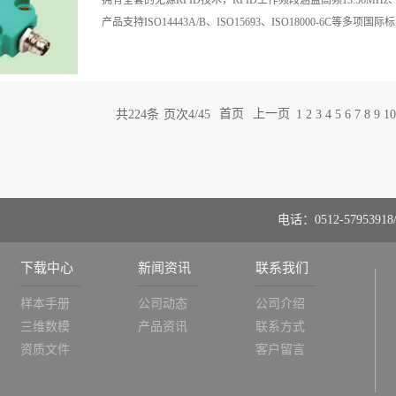
拥有全套的无源RFID技术，RFID工作频段涵盖高频13.56MHz、超
产品支持ISO14443A/B、ISO15693、ISO18000-6C等多项国际标.
准的协议。
共
224
条
页次4/45
首页
上一页
1
2
3
4
5
6
7
8
9
10
电话：0512-57953918/
下载中心
新闻资讯
联系我们
样本手册
公司动态
公司介绍
三维数模
产品资讯
联系方式
资质文件
客户留言