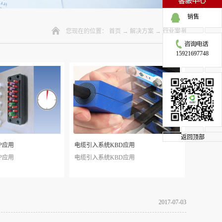
销售
您现在的位置：
首页
→
解决方案
→
行业案例
15921697748
返回顶部
P应用
电缆引入系统KBD应用
P应用
电缆引入系统KBD应用
2017
-
07
-
03