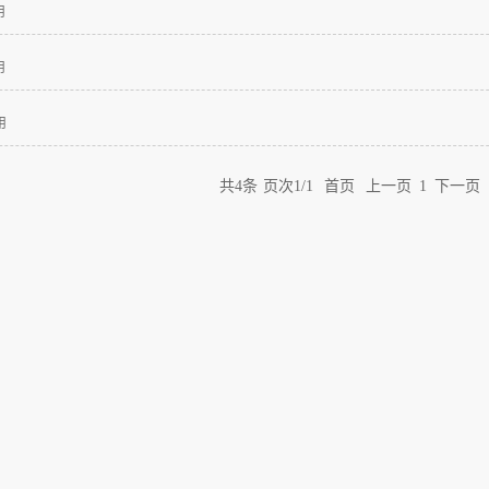
用
用
用
共
4
条
页次1/1
首页
上一页
1
下一页