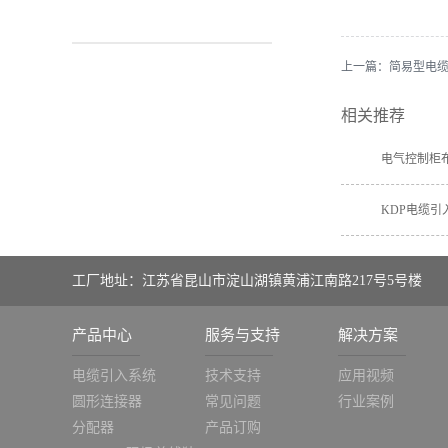
上一篇：
简易型电缆
相关推荐
电气控制柜
KDP电缆引
工厂地址：江苏省昆山市淀山湖镇黄浦江南路217号5号楼
产品中心
服务与支持
解决方案
电缆引入系统
技术支持
应用视频
圆形连接器
常见问题
行业案例
分配器
产品订购