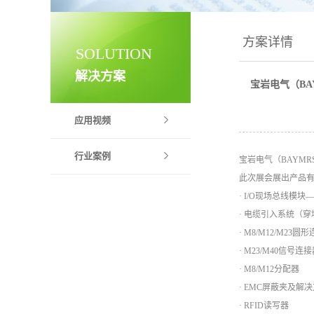
方案详情
SOLUTION
解决方案
宝岩电气（BA
应用视频
行业案例
宝岩电气（BAYMRS)
此次展会展出产品
· I/O现场总线模块
· 电缆引入系统（穿墙
· M8/M12/M23圆
· M23/M40信号
· M8/M12分配器
· EMC屏蔽夹及解
· RFID读写器