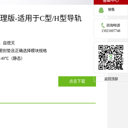
销售
整理版-适用于C型/H型导轨
15921697748
0，自熄灭
用密封垫且正确选择模块规格
140℃（静态）
返回顶部
点击下载