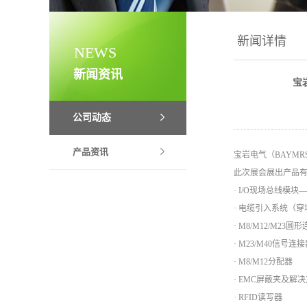
新闻详情
NEWS
新闻资讯
宝
公司动态
产品资讯
宝岩电气（BAYMR
此次展会展出产品
· I/O现场总线模块
· 电缆引入系统（穿墙
· M8/M12/M23圆
· M23/M40信号
· M8/M12分配器
· EMC屏蔽夹及解
· RFID读写器