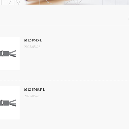
M12-8MS-L
2025
-
05
-
26
M12-8MS.P-L
2025
-
05
-
26