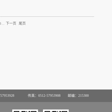
...
下一页
尾页
0
57953928
传真：0512-57953908
邮编：215300