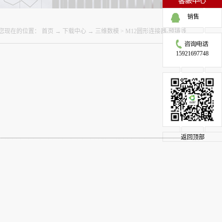
销售
您现在的位置：
首页
→
下载中心
→
三维数模
>
M12圆形连接器-预铸线
15921697748
返回顶部