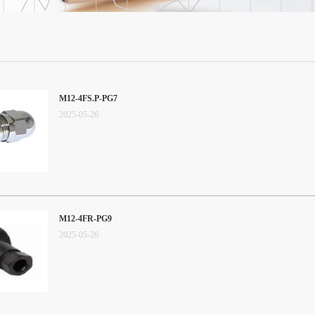
M12-4FS.P-PG7
2025
-
05
-
26
M12-4FR-PG9
2025
-
05
-
26