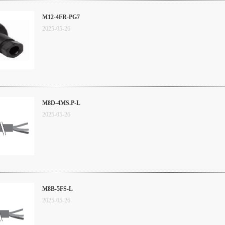
M12-4FR-PG7
2025
-
05
-
26
M8D-4MS.P-L
2025
-
05
-
26
M8B-5FS-L
2025
-
05
-
26