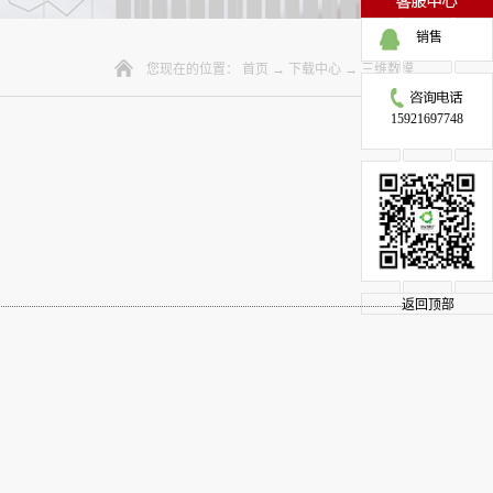
销售
您现在的位置：
首页
→
下载中心
→
三维数模
15921697748
返回顶部