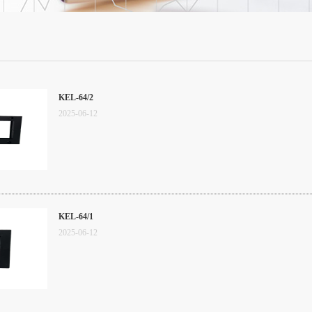
KEL-64/2
2025
-
06
-
12
KEL-64/1
2025
-
06
-
12