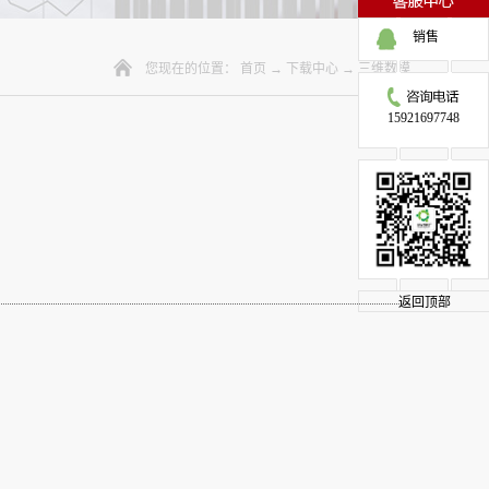
销售
您现在的位置：
首页
→
下载中心
→
三维数模
15921697748
返回顶部