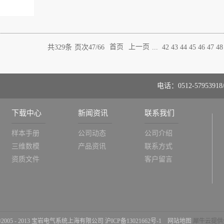
共
329
条
页次47/66
首页
上一页
...
42
43
44
45
46
47
48
电话：0512-57953918/
下载中心
新闻资讯
联系我们
样本手册
公司动态
公司介绍
三维数模
产品资讯
联系方式
资质文件
客户留言
ht ©2005 - 2013 宝岩电气系统上海有限公司
沪ICP备13021662号-1
网站地图
犀牛云提供