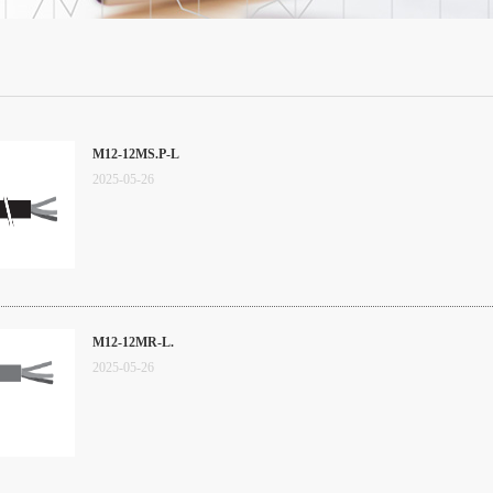
M12-12MS.P-L
2025
-
05
-
26
M12-12MR-L.
2025
-
05
-
26