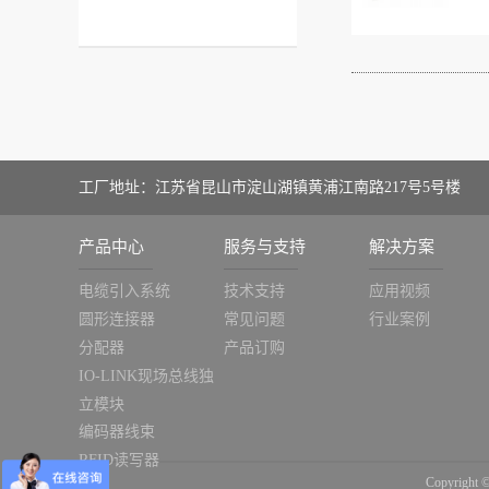
工厂地址：江苏省昆山市淀山湖镇黄浦江南路217号5号楼
产品中心
服务与支持
解决方案
电缆引入系统
技术支持
应用视频
圆形连接器
常见问题
行业案例
分配器
产品订购
IO-LINK现场总线独
立模块
编码器线束
RFID读写器
Copyrig
重载连接器