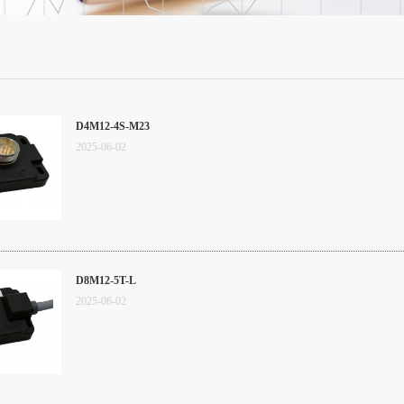
D4M12-4S-M23
2025
-
06
-
02
D8M12-5T-L
2025
-
06
-
02