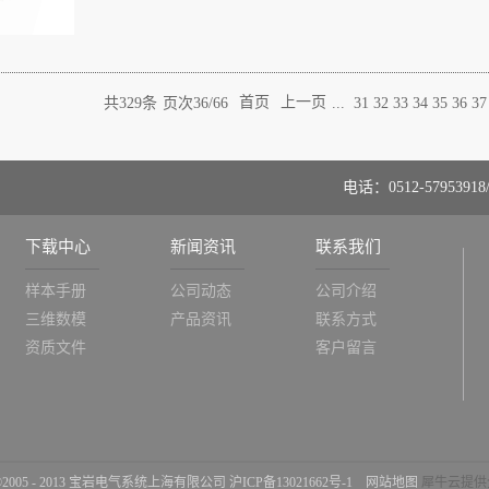
共
329
条
页次36/66
首页
上一页
...
31
32
33
34
35
36
37
电话：0512-57953918/
下载中心
新闻资讯
联系我们
样本手册
公司动态
公司介绍
三维数模
产品资讯
联系方式
资质文件
客户留言
ht ©2005 - 2013 宝岩电气系统上海有限公司
沪ICP备13021662号-1
网站地图
犀牛云提供