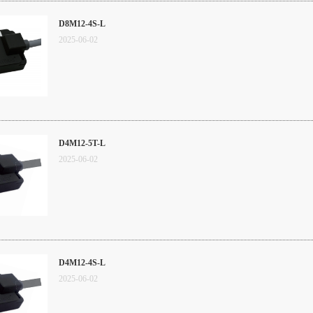
D8M12-4S-L
2025
-
06
-
02
D4M12-5T-L
2025
-
06
-
02
D4M12-4S-L
2025
-
06
-
02